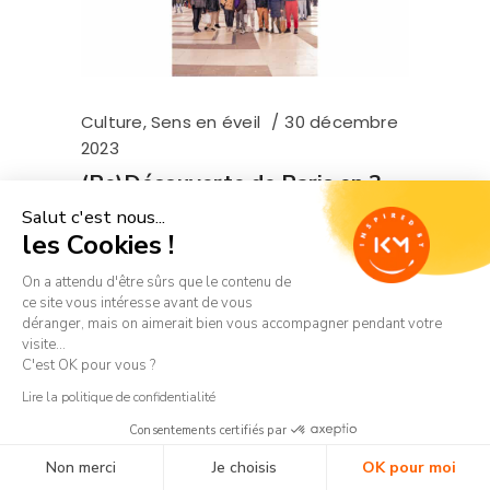
Culture
,
Sens en éveil
30 décembre
2023
(Re)Découverte de Paris en 3
jours !
Salut c'est nous...
les Cookies !
Nos étoiles ont récemment entrepris un
On a attendu d'être sûrs que le contenu de
séjour au cœur de Paris, une ville
ce site vous intéresse avant de vous
mondialement connue pour sa beauté et
déranger, mais on aimerait bien vous accompagner pendant votre
son histoire, mais qui recèle encore tant de
visite...
secrets même pour ceux qui pensent la
C'est OK pour vous ?
connaître. Nos jeunes explorateurs,
Lire la politique de confidentialité
majoritairement originaires
Consentements certifiés par
Non merci
Je choisis
OK pour moi