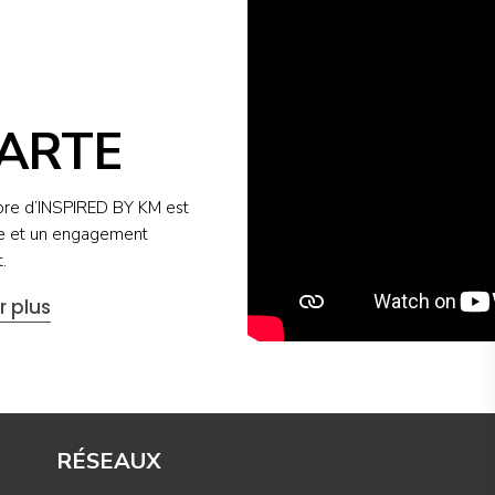
ARTE
re d’INSPIRED BY KM est
e et un engagement
.
r plus
RÉSEAUX