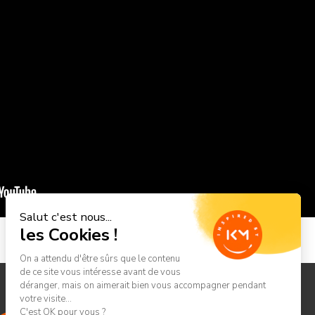
Salut c'est nous...
les Cookies !
On a attendu d'être sûrs que le contenu
de ce site vous intéresse avant de vous
déranger, mais on aimerait bien vous accompagner pendant
votre visite...
C'est OK pour vous ?