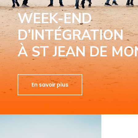
WEEK-END
D’INTÉGRATION
À ST JEAN DE MO
En savoir plus