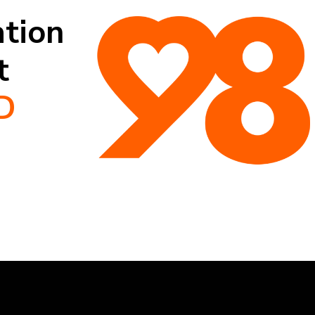
ation
t
D