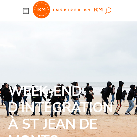
WEEK-END
D’INTÉGRATION
À ST JEAN DE