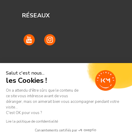
RÉSEAUX
Salut c'est nous...
les Cookies !
On a attendu d'être sûrs que le contenu de
ce site vous intéresse avant de vous
déranger, mais on aimerait bien vous accompagner pendant votre
visite...
C'est OK pour vous ?
Lire la politique de confidentialité
© Bloody Mary
Politique de confidentialité
–
Mentions
Consentements certifiés par